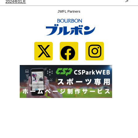
>
2024年01月
JWFL Partners