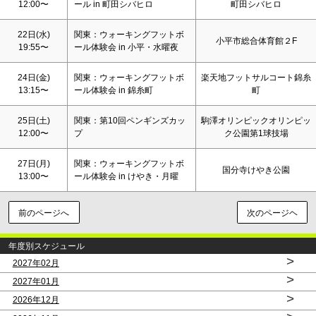
12:00〜
ール in 町田シバヒロ
町田シバヒロ
22日(水)
関東：ウォーキングフットボ
小平市総合体育館２F
19:55〜
ール体験会 in 小平・水曜夜
24日(金)
関東：ウォーキングフットボ
楽天地フットサルコート錦糸
13:15〜
ール体験会 in 錦糸町
町
25日(
土
)
関東：第10回ペンギンズカッ
駒澤オリンピックオリンピッ
12:00〜
プ
ク公園第1球技場
27日(月)
関東：ウォーキングフットボ
国分寺けやき公園
13:00〜
ール体験会 in けやき・月曜
前のページへ
次のページヘ
年度別スケジュール
>
2027年02月
>
2027年01月
>
2026年12月