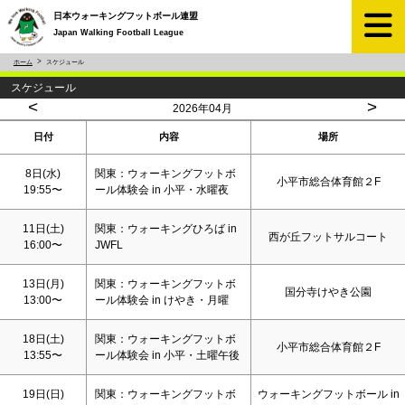
日本ウォーキングフットボール連盟
Japan Walking Football League
ホーム
スケジュール
スケジュール
<
>
2026年04月
日付
内容
場所
8日(水)
関東：ウォーキングフットボ
小平市総合体育館２F
19:55〜
ール体験会 in 小平・水曜夜
11日(
土
)
関東：ウォーキングひろば in
西が丘フットサルコート
16:00〜
JWFL
13日(月)
関東：ウォーキングフットボ
国分寺けやき公園
13:00〜
ール体験会 in けやき・月曜
18日(
土
)
関東：ウォーキングフットボ
小平市総合体育館２F
13:55〜
ール体験会 in 小平・土曜午後
19日(
日
)
関東：ウォーキングフットボ
ウォーキングフットボール in