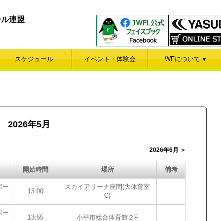
ール連盟
スケジュール
イベント・体験会
WFについて
▼
2026年5月
2026年6月 ＞
開始時間
場所
備考
ボー
スカイアリーナ座間(大体育室
13:00
C)
ボー
13:55
小平市総合体育館２F