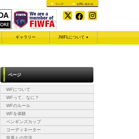
リンク
お問い合わせ
ギャラリー
JWFLについて
▼
ページ
WFについて
WFって、なに？
WFのルール
WFを体験
ペンギンズカップ
コーディネーター
世界との交流