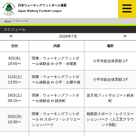
日本ウォーキングフットボール連盟
Japan Walking Football League
ホーム
スケジュール
スケジュール
<
>
2026年7月
日付
内容
場所
8日(水)
関東：ウォーキングフットボ
小平市総合体育館２F
19:55〜
ール体験会 in 小平・水曜夜
11日(
土
)
関東：ウォーキングフットボ
小平市総合体育館２F
13:55〜
ール体験会 in 小平・土曜午後
18日(
土
)
関東：ウォーキングフットボ
楽天地フットサルコート錦糸
09:15〜
ール体験会 in 錦糸町
町
関東：ウォーキングフットボ
相模原スポーツ・レクリエー
20日(月)
ール in スポーツ・レクリエー
ションパーク（人工芝グラウ
10:30〜
ションパーク
ンドB面）