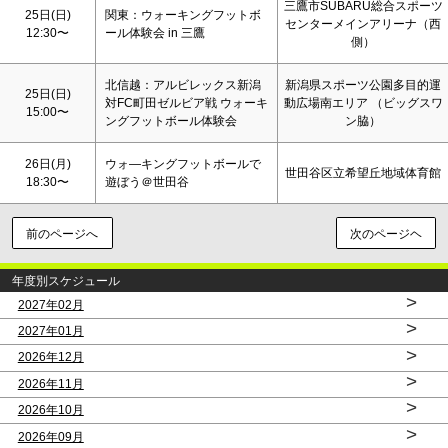
三鷹市SUBARU総合スポーツ
25日(
日
)
関東：ウォーキングフットボ
センターメインアリーナ（西
12:30〜
ール体験会 in 三鷹
側）
北信越：アルビレックス新潟
新潟県スポーツ公園多目的運
25日(
日
)
対FC町田ゼルビア戦 ウォーキ
動広場南エリア （ビッグスワ
15:00〜
ングフットボール体験会
ン脇）
26日(月)
ウォ―キングフットボールで
世田谷区立希望丘地域体育館
18:30〜
遊ぼう＠世田谷
前のページへ
次のページヘ
年度別スケジュール
>
2027年02月
>
2027年01月
>
2026年12月
>
2026年11月
>
2026年10月
>
2026年09月