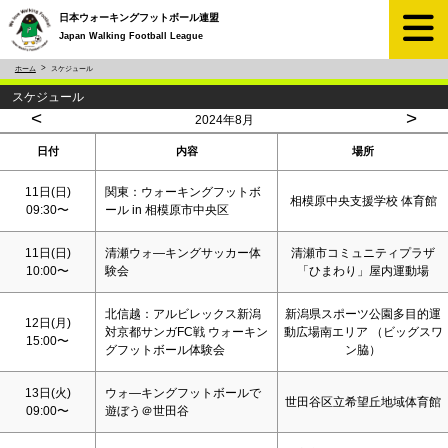
日本ウォーキングフットボール連盟
Japan Walking Football League
ホーム
スケジュール
スケジュール
<
>
2024年8月
日付
内容
場所
11日(
日
)
関東：ウォーキングフットボ
相模原中央支援学校 体育館
09:30〜
ール in 相模原市中央区
11日(
日
)
清瀬ウォ―キングサッカー体
清瀬市コミュニティプラザ
10:00〜
験会
「ひまわり」屋内運動場
北信越：アルビレックス新潟
新潟県スポーツ公園多目的運
12日(月)
対京都サンガFC戦 ウォーキン
動広場南エリア （ビッグスワ
15:00〜
グフットボール体験会
ン脇）
13日(火)
ウォ―キングフットボールで
世田谷区立希望丘地域体育館
09:00〜
遊ぼう＠世田谷