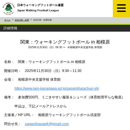
日本ウォーキングフットボール連盟
Japan Walking Football League
ホーム
試合日程・結果
試合日程・結果詳細
詳細情報
関東：ウォーキングフットボール in 相模原
2025年11月30日（日）09:30 〜 ＠相模原中央支援学校 体育館
名称： 関東：ウォーキングフットボール in 相模原
開催日時： 2025年11月30日（日）9:30～11:30
会場： 相模原中央支援学校 体育館
https://www.pen-kanagawa.ed.jp/sagamiharachuo-sh/
備考： 参加費500円、うごきやすい服装＆シューズ（体育館用平らな靴底）
申込は、下記メールアドレスから
主催者／HP URL： 相模原ウォーキングフットボール倶楽部
問合せ先：
sagamiharawfc@gmail.com