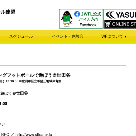
ール連盟
スケジュール
イベント・体験会
WFについて
▼
ングフットボールで遊ぼう＠世田谷
（月）18:30 〜 ＠世田谷区立希望丘地域体育館
で遊ぼう＠世田谷
:00
さい
BFC ／
http://www.sfida.or.jp