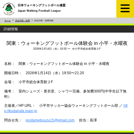
日本ウォーキングフットボール連盟
Japan Walking Football League
ホーム
試合日程・結果
試合日程・結果詳細
詳細情報
関東：ウォーキングフットボール体験会 in 小平・水曜夜
2026年1月14日（水）19:50 〜 ＠小平市総合体育館２F
名称： 関東：ウォーキングフットボール体験会 in 小平・水曜夜
開催日時： 2026年1月14日（水）19:50〜21:20
会場： 小平市総合体育館２F
備考： 室内シューズ・更衣室、シャワー完備、参加費300円(中学生以下無
料）
主催者／HP URL： 小平市サッカー協会ウォーキングフットボール部 ／
htt
p://kodairafa.main.jp
問合せ先：
postamebouzu15@gmail.com
担当：長澤