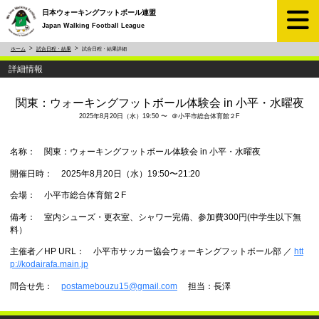
日本ウォーキングフットボール連盟
Japan Walking Football League
ホーム
試合日程・結果
試合日程・結果詳細
詳細情報
関東：ウォーキングフットボール体験会 in 小平・水曜夜
2025年8月20日（水）19:50 〜 ＠小平市総合体育館２F
名称： 関東：ウォーキングフットボール体験会 in 小平・水曜夜
開催日時： 2025年8月20日（水）19:50〜21:20
会場： 小平市総合体育館２F
備考： 室内シューズ・更衣室、シャワー完備、参加費300円(中学生以下無
料）
主催者／HP URL： 小平市サッカー協会ウォーキングフットボール部 ／
htt
p://kodairafa.main.jp
問合せ先：
postamebouzu15@gmail.com
担当：長澤